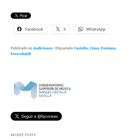
Facebook
X
WhatsApp
Publicado en
Audiciones
|
Etiquetado
Castello
,
Cima
,
Fontana
,
Frescobaldi
RECENT POSTS