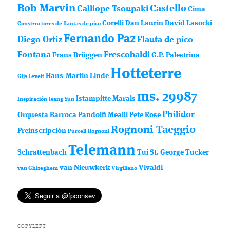
Bob Marvin
Castello
Calliope Tsoupaki
Cima
Corelli
Dan Laurin
David Lasocki
Constructores de flautas de pico
Fernando Paz
Diego Ortiz
Flauta de pico
Fontana
Frescobaldi
Frans Brüggen
G.P. Palestrina
Hotteterre
Hans-Martin Linde
Gijs Levelt
ms. 29987
Istampitte
Marais
Inspiración
Isang Yun
Philidor
Orquesta Barroca
Pandolfi Mealli
Pete Rose
Rognoni Taeggio
Preinscripción
Purcell
Rognoni
Telemann
Schrattenbach
Tui St. George Tucker
van Nieuwkerk
Vivaldi
van Ghizeghem
Virgiliano
COPYLEFT