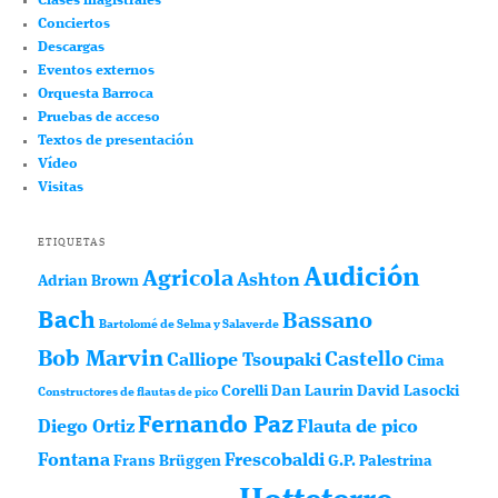
Clases magistrales
Conciertos
Descargas
Eventos externos
Orquesta Barroca
Pruebas de acceso
Textos de presentación
Vídeo
Visitas
ETIQUETAS
Audición
Agricola
Ashton
Adrian Brown
Bach
Bassano
Bartolomé de Selma y Salaverde
Bob Marvin
Castello
Calliope Tsoupaki
Cima
Corelli
Dan Laurin
David Lasocki
Constructores de flautas de pico
Fernando Paz
Diego Ortiz
Flauta de pico
Fontana
Frescobaldi
Frans Brüggen
G.P. Palestrina