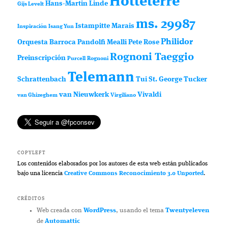
Hotteterre
Hans-Martin Linde
Gijs Levelt
ms. 29987
Istampitte
Marais
Inspiración
Isang Yun
Philidor
Orquesta Barroca
Pandolfi Mealli
Pete Rose
Rognoni Taeggio
Preinscripción
Purcell
Rognoni
Telemann
Schrattenbach
Tui St. George Tucker
van Nieuwkerk
Vivaldi
van Ghizeghem
Virgiliano
COPYLEFT
Los contenidos elaborados por los autores de esta web están publicados
bajo una licencia
Creative Commons Reconocimiento 3.0 Unported
.
CRÉDITOS
Web creada con
WordPress
, usando el tema
Twentyeleven
de
Automattic