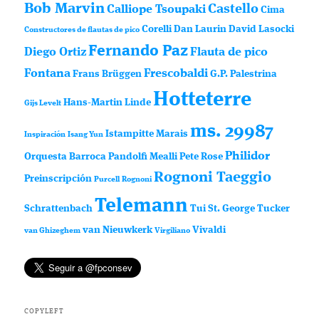
Bob Marvin
Castello
Calliope Tsoupaki
Cima
Corelli
Dan Laurin
David Lasocki
Constructores de flautas de pico
Fernando Paz
Diego Ortiz
Flauta de pico
Fontana
Frescobaldi
Frans Brüggen
G.P. Palestrina
Hotteterre
Hans-Martin Linde
Gijs Levelt
ms. 29987
Istampitte
Marais
Inspiración
Isang Yun
Philidor
Orquesta Barroca
Pandolfi Mealli
Pete Rose
Rognoni Taeggio
Preinscripción
Purcell
Rognoni
Telemann
Schrattenbach
Tui St. George Tucker
van Nieuwkerk
Vivaldi
van Ghizeghem
Virgiliano
COPYLEFT