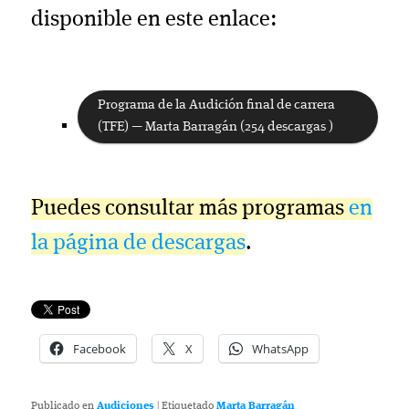
disponible en este enlace:
Programa de la Audición final de carrera
(TFE) — Marta Barragán (254 descargas )
Puedes consultar más programas
en
la página de descargas
.
Facebook
X
WhatsApp
Publicado en
Audiciones
|
Etiquetado
Marta Barragán