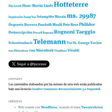
Hotteterre
Hans-Martin Linde
Gijs Levelt
ms. 29987
Istampitte
Marais
Inspiración
Isang Yun
Philidor
Orquesta Barroca
Pandolfi Mealli
Pete Rose
Rognoni Taeggio
Preinscripción
Purcell
Rognoni
Telemann
Schrattenbach
Tui St. George Tucker
van Nieuwkerk
Vivaldi
van Ghizeghem
Virgiliano
COPYLEFT
Los contenidos elaborados por los autores de esta web están publicados
bajo una licencia
Creative Commons Reconocimiento 3.0 Unported
.
CRÉDITOS
Web creada con
WordPress
, usando el tema
Twentyeleven