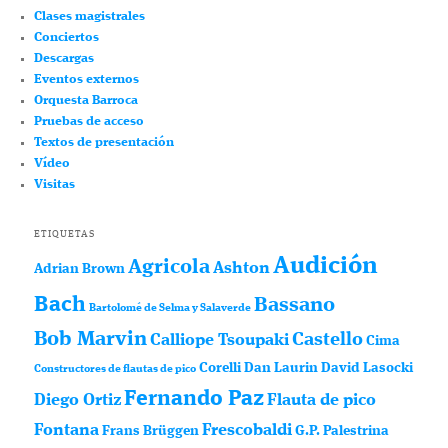
Clases magistrales
Conciertos
Descargas
Eventos externos
Orquesta Barroca
Pruebas de acceso
Textos de presentación
Vídeo
Visitas
ETIQUETAS
Audición
Agricola
Ashton
Adrian Brown
Bach
Bassano
Bartolomé de Selma y Salaverde
Bob Marvin
Castello
Calliope Tsoupaki
Cima
Corelli
Dan Laurin
David Lasocki
Constructores de flautas de pico
Fernando Paz
Diego Ortiz
Flauta de pico
Fontana
Frescobaldi
Frans Brüggen
G.P. Palestrina