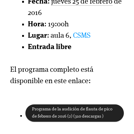
Fecha
:
jueves 25 de febrero
de
2016
Hora
: 19:00h
Lugar
: aula 6,
CSMS
Entrada libre
El programa completo está
disponible en este enlace:
Programa de la audición de flauta de pico
de febrero de 2016 (2) (310 descargas )