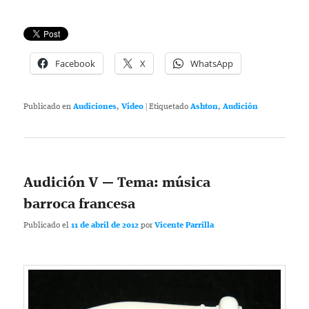
Facebook
X
WhatsApp
Publicado en
Audiciones
,
Vídeo
|
Etiquetado
Ashton
,
Audición
Audición V — Tema: música
barroca francesa
Publicado el
11 de abril de 2012
por
Vicente Parrilla