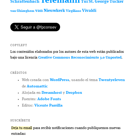
Telemann
Schrattenbach
Tui St. George Tucker
van Nieuwkerk
Vivaldi
van Ghizeghem
Virgiliano
COPYLEFT
Los contenidos elaborados por los autores de esta web están publicados
bajo una licencia
Creative Commons Reconocimiento 3.0 Unported
.
CRÉDITOS
Web creada con
WordPress
, usando el tema
Twentyeleven
de
Automattic
Alojada en
Dreamhost
y
Dropbox
Fuentes:
Adobe Fonts
Editor:
Vicente Parrilla
SUSCRÍBETE
Deja tu email
para recibir notificaciones cuando publiquemos nuevas
entradas: