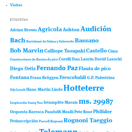
Visitas
ETIQUETAS
Audición
Agricola
Ashton
Adrian Brown
Bach
Bassano
Bartolomé de Selma y Salaverde
Bob Marvin
Castello
Calliope Tsoupaki
Cima
Corelli
Dan Laurin
David Lasocki
Constructores de flautas de pico
Fernando Paz
Diego Ortiz
Flauta de pico
Fontana
Frescobaldi
Frans Brüggen
G.P. Palestrina
Hotteterre
Hans-Martin Linde
Gijs Levelt
ms. 29987
Istampitte
Marais
Inspiración
Isang Yun
Philidor
Orquesta Barroca
Pandolfi Mealli
Pete Rose
Rognoni Taeggio
Preinscripción
Purcell
Rognoni