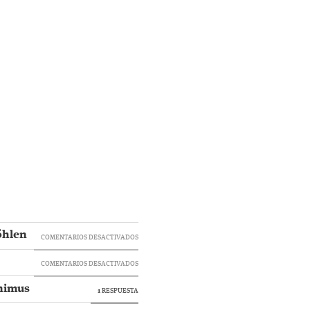
öhlen
EN
COMENTARIOS DESACTIVADOS
CLASES
EN
COMENTARIOS DESACTIVADOS
MAGISTRALES
AUDICIONES
onimus
1
RESPUESTA
DE
DE