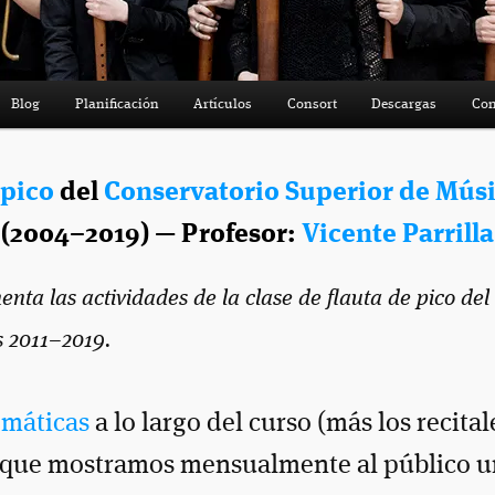
Blog
Planificación
Artículos
Consort
Descargas
Con
 pico
del
Conservatorio Superior de Mús
(2004–2019) — Profesor:
Vicente Parrilla
ta las actividades de la clase de flauta de pico del
s 2011–2019.
emáticas
a lo largo del curso (más los recita
as que mostramos mensualmente al público u