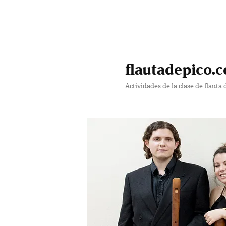
Ir
al
contenido
flautadepico.c
principal
Actividades de la clase de flauta 