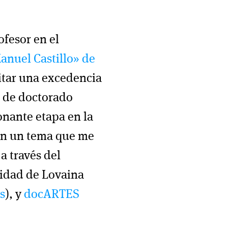
fesor en el
anuel Castillo» de
itar una excedencia
s de doctorado
onante etapa en la
 en un tema que me
 a través del
idad de Lovaina
s
), y
docARTES