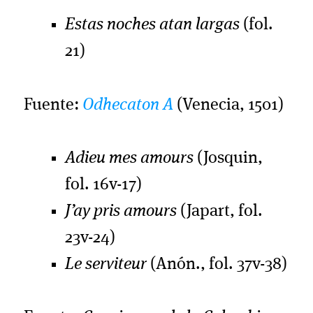
Estas noches atan largas
(fol.
21)
Fuente:
Odhecaton A
(Venecia, 1501)
Adieu mes amours
(Josquin,
fol. 16v-17)
J’ay pris amours
(Japart, fol.
23v-24)
Le serviteur
(Anón., fol. 37v-38)