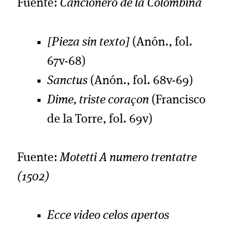
Fuente:
Cancionero de la Colombina
[Pieza sin texto]
(Anón., fol.
67v-68)
Sanctus
(Anón., fol. 68v-69)
Dime, triste coraçon
(Francisco
de la Torre, fol. 69v)
Fuente:
Motetti A numero trentatre
(1502)
Ecce video celos apertos