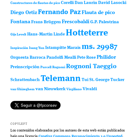
Corelli
Dan Laurin
David Lasocki
Constructores de flautas de pico
Fernando Paz
Diego Ortiz
Flauta de pico
Fontana
Frescobaldi
Frans Brüggen
G.P. Palestrina
Hotteterre
Hans-Martin Linde
Gijs Levelt
ms. 29987
Istampitte
Marais
Inspiración
Isang Yun
Philidor
Orquesta Barroca
Pandolfi Mealli
Pete Rose
Rognoni Taeggio
Preinscripción
Purcell
Rognoni
Telemann
Schrattenbach
Tui St. George Tucker
van Nieuwkerk
Vivaldi
van Ghizeghem
Virgiliano
COPYLEFT
Los contenidos elaborados por los autores de esta web están publicados
bajo una licencia
Creative Commons Reconocimiento 3.0 Unported
.