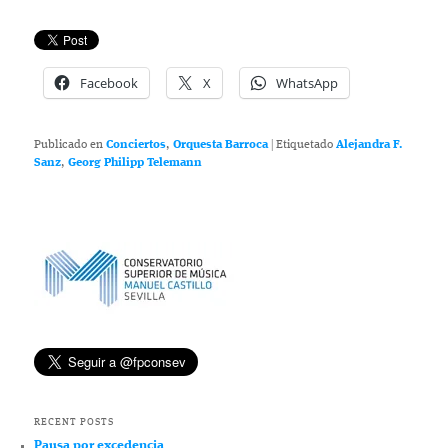
Facebook
X
WhatsApp
Publicado en
Conciertos
,
Orquesta Barroca
|
Etiquetado
Alejandra F.
Sanz
,
Georg Philipp Telemann
RECENT POSTS
Pausa por excedencia