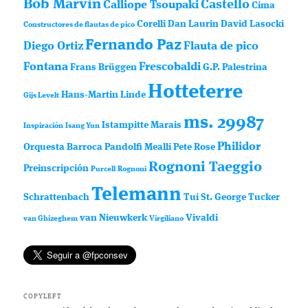
Bob Marvin
Castello
Calliope Tsoupaki
Cima
Corelli
Dan Laurin
David Lasocki
Constructores de flautas de pico
Fernando Paz
Diego Ortiz
Flauta de pico
Fontana
Frescobaldi
Frans Brüggen
G.P. Palestrina
Hotteterre
Hans-Martin Linde
Gijs Levelt
ms. 29987
Istampitte
Marais
Inspiración
Isang Yun
Philidor
Orquesta Barroca
Pandolfi Mealli
Pete Rose
Rognoni Taeggio
Preinscripción
Purcell
Rognoni
Telemann
Schrattenbach
Tui St. George Tucker
van Nieuwkerk
Vivaldi
van Ghizeghem
Virgiliano
COPYLEFT