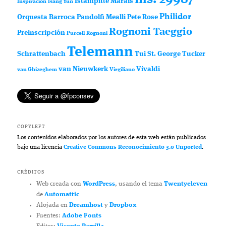
Istampitte
Marais
Inspiración
Isang Yun
Philidor
Orquesta Barroca
Pandolfi Mealli
Pete Rose
Rognoni Taeggio
Preinscripción
Purcell
Rognoni
Telemann
Schrattenbach
Tui St. George Tucker
van Nieuwkerk
Vivaldi
van Ghizeghem
Virgiliano
COPYLEFT
Los contenidos elaborados por los autores de esta web están publicados
bajo una licencia
Creative Commons Reconocimiento 3.0 Unported
.
CRÉDITOS
Web creada con
WordPress
, usando el tema
Twentyeleven
de
Automattic
Alojada en
Dreamhost
y
Dropbox
Fuentes:
Adobe Fonts