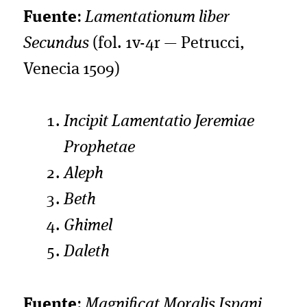
Fuente
:
Lamentationum liber
Secundus
(fol. 1v-4r — Petrucci,
Venecia 1509)
Incipit Lamentatio Jeremiae
Prophetae
Aleph
Beth
Ghimel
Daleth
Fuente
:
Magnificat Moralis Ispani