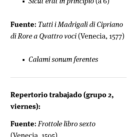
Sicut erat in principio
(a 6)
Fuente
:
Tutti i Madrigali di Cipriano
di Rore a Qvattro voci
(Venecia, 1577)
Calami sonum ferentes
Repertorio trabajado (grupo 2,
viernes):
Fuente
:
Frottole libro sexto
(Venecia, 1505)