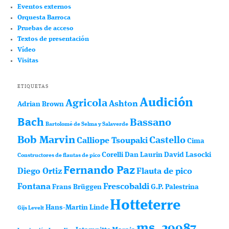
Eventos externos
Orquesta Barroca
Pruebas de acceso
Textos de presentación
Vídeo
Visitas
ETIQUETAS
Audición
Agricola
Ashton
Adrian Brown
Bach
Bassano
Bartolomé de Selma y Salaverde
Bob Marvin
Castello
Calliope Tsoupaki
Cima
Corelli
Dan Laurin
David Lasocki
Constructores de flautas de pico
Fernando Paz
Diego Ortiz
Flauta de pico
Fontana
Frescobaldi
Frans Brüggen
G.P. Palestrina
Hotteterre
Hans-Martin Linde
Gijs Levelt
ms. 29987