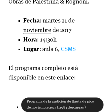
Obras de Palestrina & Rognoni.
Fecha
:
martes 21 de
noviembre
de 2017
Hora
: 14:30h
Lugar
: aula 6,
CSMS
El programa completo está
disponible en este enlace:
Programa de la audición de flauta de pico
de noviembre 2017 (11983 descargas )