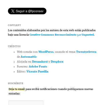
COPYLEFT
Los contenidos elaborados por los autores de esta web están publicados
bajo una licencia
Creative Commons Reconocimiento 3.0 Unported
.
CRÉDITOS
Web creada con
WordPress
, usando el tema
Twentyeleven
de
Automattic
Alojada en
Dreamhost
y
Dropbox
Fuentes:
Adobe Fonts
Editor:
Vicente Parrilla
SUSCRÍBETE
Deja tu email
para recibir notificaciones cuando publiquemos nuevas
entradas: