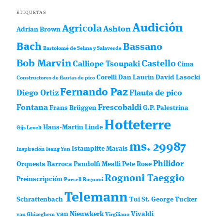
ETIQUETAS
Audición
Agricola
Ashton
Adrian Brown
Bach
Bassano
Bartolomé de Selma y Salaverde
Bob Marvin
Castello
Calliope Tsoupaki
Cima
Corelli
Dan Laurin
David Lasocki
Constructores de flautas de pico
Fernando Paz
Diego Ortiz
Flauta de pico
Fontana
Frescobaldi
Frans Brüggen
G.P. Palestrina
Hotteterre
Hans-Martin Linde
Gijs Levelt
ms. 29987
Istampitte
Marais
Inspiración
Isang Yun
Philidor
Orquesta Barroca
Pandolfi Mealli
Pete Rose
Rognoni Taeggio
Preinscripción
Purcell
Rognoni
Telemann
Schrattenbach
Tui St. George Tucker
van Nieuwkerk
Vivaldi
van Ghizeghem
Virgiliano