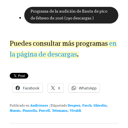
Programa de la audición de flauta de pico
de febrero de 2016 (290 descargas )
Puedes consultar más programas
en
la página de descargas
.
Facebook
X
WhatsApp
Publicado en
Audiciones
|
Etiquetado
Desprez
,
Fasch
,
Ghiselin
,
Marais
,
Piazzolla
,
Purcell
,
Telemann
,
Vivaldi