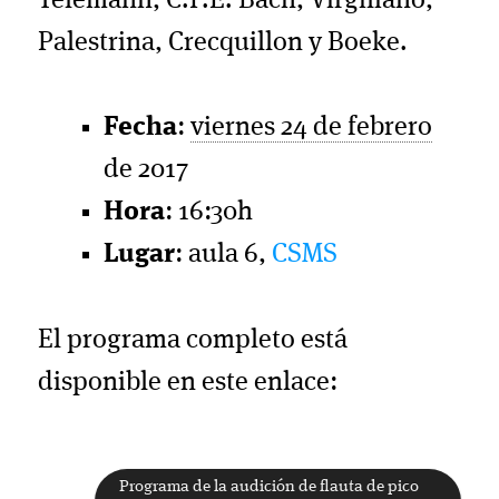
Telemann, C.P.E. Bach, Virgiliano,
Palestrina, Crecquillon y Boeke.
Fecha
:
viernes 24 de febrero
de 2017
Hora
: 16:30h
Lugar
: aula 6,
CSMS
El programa completo está
disponible en este enlace:
Programa de la audición de flauta de pico