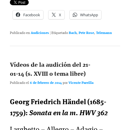
Facebook
X
WhatsApp
Publicado en
Audiciones
|
Etiquetado
Bach
,
Pete Rose
,
Telemann
Vídeos de la audición del 21-
01-14 (s. XVIII o tema libre)
Publicado el
6 de febrero de 2014
por
Vicente Parrilla
Georg Friedrich Händel (1685-
1759):
Sonata en la m. HWV 362
Larghetto – Allegro – Adagio –