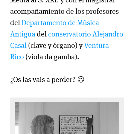
Media al S. XXI, y con el magistral
acompañamiento de los profesores
del
Departamento de Música
Antigua
del
conservatorio
Alejandro
Casal
(clave y órgano) y
Ventura
Rico
(viola da gamba).
¿Os las vais a perder? 😉