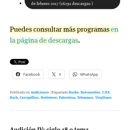
de febrero 2017 (16291 descargas )
Puedes consultar más programas
en
la página de descargas
.
Facebook
X
WhatsApp
Publicado en
Audiciones
|
Etiquetado
Boeke
,
Boismortier
,
C.P.E.
Bach
,
Crecquillon
,
Hotteterre
,
Palestrina
,
Telemann
,
Virgiliano
Audición IV: siglo 18 o tema