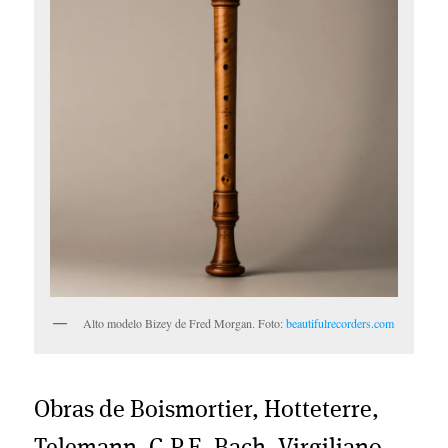
Alto modelo Bizey de Fred Morgan. Foto:
beautifulrecorders.com
Obras de Boismortier, Hotteterre,