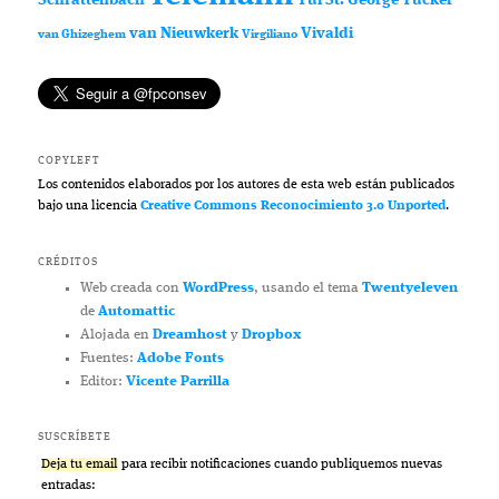
Schrattenbach
Tui St. George Tucker
van Nieuwkerk
Vivaldi
van Ghizeghem
Virgiliano
COPYLEFT
Los contenidos elaborados por los autores de esta web están publicados
bajo una licencia
Creative Commons Reconocimiento 3.0 Unported
.
CRÉDITOS
Web creada con
WordPress
, usando el tema
Twentyeleven
de
Automattic
Alojada en
Dreamhost
y
Dropbox
Fuentes:
Adobe Fonts
Editor:
Vicente Parrilla
SUSCRÍBETE
Deja tu email
para recibir notificaciones cuando publiquemos nuevas
entradas: