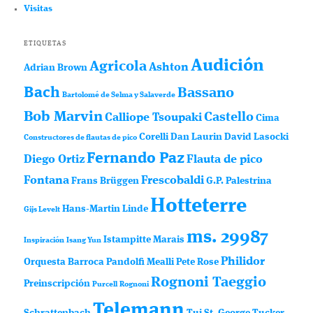
Visitas
ETIQUETAS
Audición
Agricola
Ashton
Adrian Brown
Bach
Bassano
Bartolomé de Selma y Salaverde
Bob Marvin
Castello
Calliope Tsoupaki
Cima
Corelli
Dan Laurin
David Lasocki
Constructores de flautas de pico
Fernando Paz
Diego Ortiz
Flauta de pico
Fontana
Frescobaldi
Frans Brüggen
G.P. Palestrina
Hotteterre
Hans-Martin Linde
Gijs Levelt
ms. 29987
Istampitte
Marais
Inspiración
Isang Yun
Philidor
Orquesta Barroca
Pandolfi Mealli
Pete Rose
Rognoni Taeggio
Preinscripción
Purcell
Rognoni
Telemann