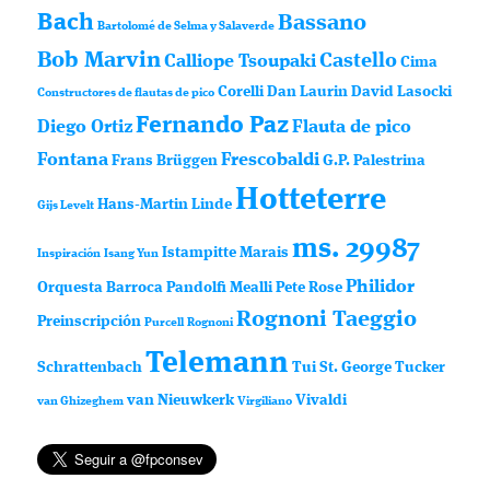
Bach
Bassano
Bartolomé de Selma y Salaverde
Bob Marvin
Castello
Calliope Tsoupaki
Cima
Corelli
Dan Laurin
David Lasocki
Constructores de flautas de pico
Fernando Paz
Diego Ortiz
Flauta de pico
Fontana
Frescobaldi
Frans Brüggen
G.P. Palestrina
Hotteterre
Hans-Martin Linde
Gijs Levelt
ms. 29987
Istampitte
Marais
Inspiración
Isang Yun
Philidor
Orquesta Barroca
Pandolfi Mealli
Pete Rose
Rognoni Taeggio
Preinscripción
Purcell
Rognoni
Telemann
Schrattenbach
Tui St. George Tucker
van Nieuwkerk
Vivaldi
van Ghizeghem
Virgiliano