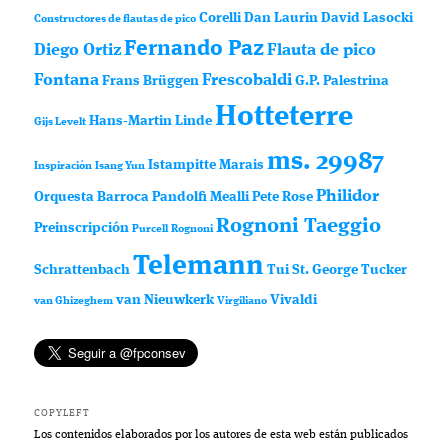
Corelli
Dan Laurin
David Lasocki
Constructores de flautas de pico
Fernando Paz
Diego Ortiz
Flauta de pico
Fontana
Frescobaldi
Frans Brüggen
G.P. Palestrina
Hotteterre
Hans-Martin Linde
Gijs Levelt
ms. 29987
Istampitte
Marais
Inspiración
Isang Yun
Philidor
Orquesta Barroca
Pandolfi Mealli
Pete Rose
Rognoni Taeggio
Preinscripción
Purcell
Rognoni
Telemann
Schrattenbach
Tui St. George Tucker
van Nieuwkerk
Vivaldi
van Ghizeghem
Virgiliano
COPYLEFT
Los contenidos elaborados por los autores de esta web están publicados