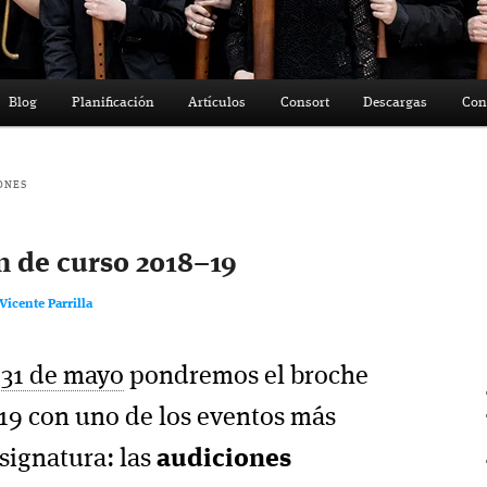
Blog
Planificación
Artículos
Consort
Descargas
Con
ONES
n de curso 2018–19
Vicente Parrilla
s
31 de mayo
pondremos el broche
–19 con uno de los eventos más
signatura: las
audiciones