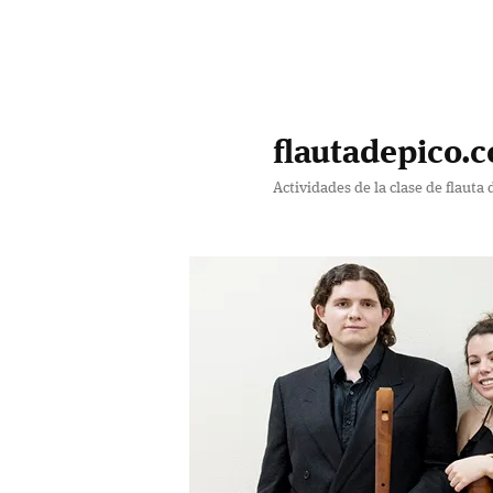
Ir
Ir
al
al
contenido
contenido
flautadepico.c
principal
secundario
Actividades de la clase de flauta 