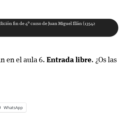
ición fin de 4º curso de Juan Miguel Illán (13542
n en el aula 6.
Entrada libre
. ¿Os las
WhatsApp