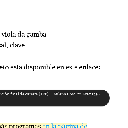
 viola da gamba
al, clave
to está disponible en este enlace:
ción final de carrera (TFE) — Milena Cord-to-Krax (356
más programas
en la página de