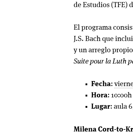
de Estudios (TFE) 
El programa consis
J.S. Bach que incl
y un arreglo propi
Suite pour la Luth p
Fecha
:
viern
Hora
: 10:00h
Lugar
: aula 
Milena Cord-to-Kra