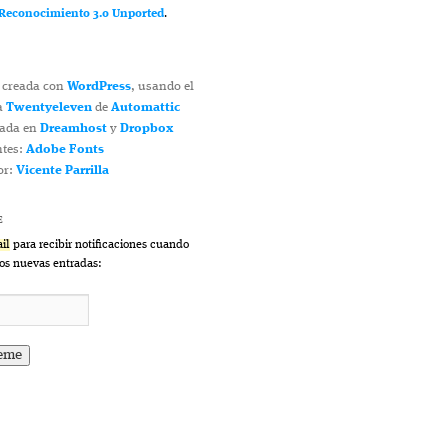
econocimiento 3.0 Unported
.
 creada con
WordPress
, usando el
a
Twentyeleven
de
Automattic
jada en
Dreamhost
y
Dropbox
ntes:
Adobe Fonts
or:
Vicente Parrilla
E
il
para recibir notificaciones cuando
s nuevas entradas: