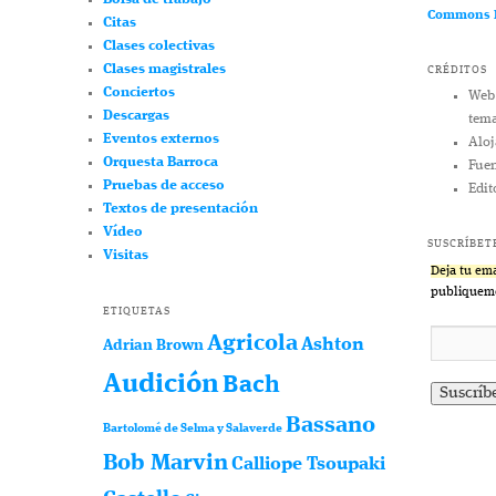
Commons R
Citas
Clases colectivas
Clases magistrales
CRÉDITOS
Conciertos
Web
Descargas
tem
Eventos externos
Alo
Orquesta Barroca
Fue
Pruebas de acceso
Edit
Textos de presentación
Vídeo
SUSCRÍBET
Visitas
Deja tu ema
publiquemo
ETIQUETAS
Agricola
Ashton
Adrian Brown
Audición
Bach
Bassano
Bartolomé de Selma y Salaverde
Bob Marvin
Calliope Tsoupaki