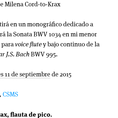
de Milena Cord-to-Krax
tirá en un monográfico dedicado a
uirá la Sonata BWV 1034 en mi menor
o para
voice flute
y bajo continuo de la
ar J.S. Bach
BWV 995.
es 11 de septiembre
de 2015
6,
CSMS
x, flauta de pico.