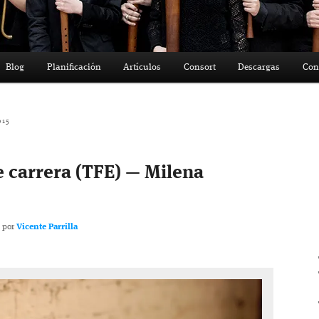
Blog
Planificación
Artículos
Consort
Descargas
Con
015
e carrera (TFE) — Milena
por
Vicente Parrilla