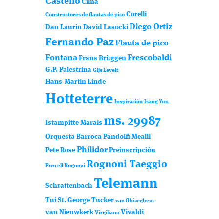
Castello
Cima
Corelli
Constructores de flautas de pico
Diego Ortiz
Dan Laurin
David Lasocki
Fernando Paz
Flauta de pico
Fontana
Frescobaldi
Frans Brüggen
G.P. Palestrina
Gijs Levelt
Hans-Martin Linde
Hotteterre
Inspiración
Isang Yun
ms. 29987
Istampitte
Marais
Orquesta Barroca
Pandolfi Mealli
Philidor
Pete Rose
Preinscripción
Rognoni Taeggio
Purcell
Rognoni
Telemann
Schrattenbach
Tui St. George Tucker
van Ghizeghem
van Nieuwkerk
Vivaldi
Virgiliano