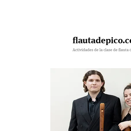
Ir
Ir
al
al
contenido
contenido
flautadepico.c
principal
secundario
Actividades de la clase de flauta 