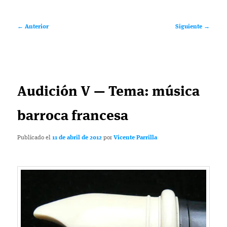
Navegación
←
Anterior
Siguiente
→
de
entradas
Audición V — Tema: música
barroca francesa
Publicado el
11 de abril de 2012
por
Vicente Parrilla