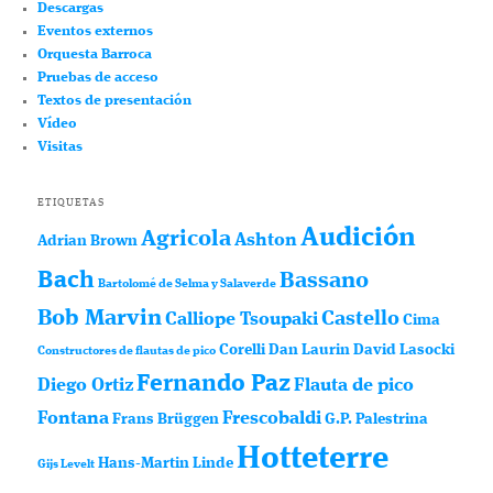
Descargas
Eventos externos
Orquesta Barroca
Pruebas de acceso
Textos de presentación
Vídeo
Visitas
ETIQUETAS
Audición
Agricola
Ashton
Adrian Brown
Bach
Bassano
Bartolomé de Selma y Salaverde
Bob Marvin
Castello
Calliope Tsoupaki
Cima
Corelli
Dan Laurin
David Lasocki
Constructores de flautas de pico
Fernando Paz
Diego Ortiz
Flauta de pico
Fontana
Frescobaldi
Frans Brüggen
G.P. Palestrina
Hotteterre
Hans-Martin Linde
Gijs Levelt