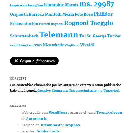
ms. 29987
Istampitte
Marais
Inspiración
Isang Yun
Philidor
Orquesta Barroca
Pandolfi Mealli
Pete Rose
Rognoni Taeggio
Preinscripción
Purcell
Rognoni
Telemann
Schrattenbach
Tui St. George Tucker
van Nieuwkerk
Vivaldi
van Ghizeghem
Virgiliano
COPYLEFT
Los contenidos elaborados por los autores de esta web están publicados
bajo una licencia
Creative Commons Reconocimiento 3.0 Unported
.
CRÉDITOS
Web creada con
WordPress
, usando el tema
Twentyeleven
de
Automattic
Alojada en
Dreamhost
y
Dropbox
Fuentes:
Adobe Fonts