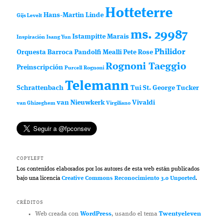
Hotteterre
Hans-Martin Linde
Gijs Levelt
ms. 29987
Istampitte
Marais
Inspiración
Isang Yun
Philidor
Orquesta Barroca
Pandolfi Mealli
Pete Rose
Rognoni Taeggio
Preinscripción
Purcell
Rognoni
Telemann
Schrattenbach
Tui St. George Tucker
van Nieuwkerk
Vivaldi
van Ghizeghem
Virgiliano
COPYLEFT
Los contenidos elaborados por los autores de esta web están publicados
bajo una licencia
Creative Commons Reconocimiento 3.0 Unported
.
CRÉDITOS
Web creada con
WordPress
, usando el tema
Twentyeleven