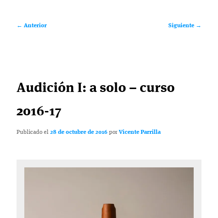
Navegación
←
Anterior
Siguiente
→
de
entradas
Audición I: a solo – curso
2016-17
Publicado el
28 de octubre de 2016
por
Vicente Parrilla