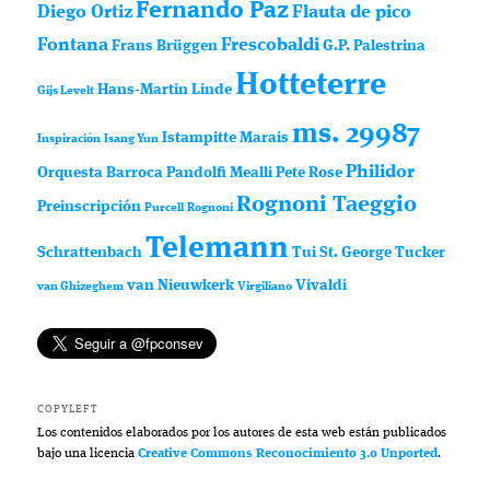
Fernando Paz
Diego Ortiz
Flauta de pico
Fontana
Frescobaldi
Frans Brüggen
G.P. Palestrina
Hotteterre
Hans-Martin Linde
Gijs Levelt
ms. 29987
Istampitte
Marais
Inspiración
Isang Yun
Philidor
Orquesta Barroca
Pandolfi Mealli
Pete Rose
Rognoni Taeggio
Preinscripción
Purcell
Rognoni
Telemann
Schrattenbach
Tui St. George Tucker
van Nieuwkerk
Vivaldi
van Ghizeghem
Virgiliano
COPYLEFT
Los contenidos elaborados por los autores de esta web están publicados
bajo una licencia
Creative Commons Reconocimiento 3.0 Unported
.