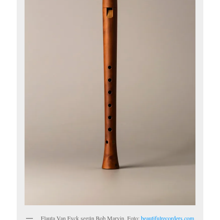
Flauta Van Eyck según Bob Marvin. Foto:
beautifulrecorders.com