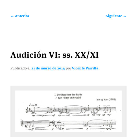
Navegación
←
Anterior
Siguiente
→
de
entradas
Audición VI: ss. XX/XI
Publicado el
21 de marzo de 2014
por
Vicente Parrilla