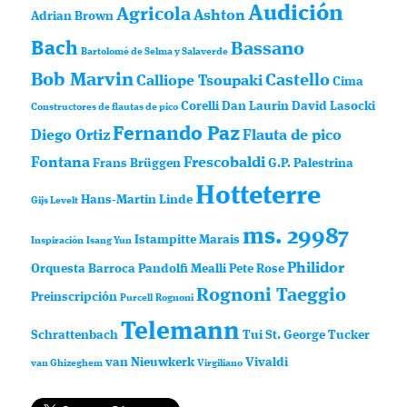
Audición
Agricola
Ashton
Adrian Brown
Bach
Bassano
Bartolomé de Selma y Salaverde
Bob Marvin
Castello
Calliope Tsoupaki
Cima
Corelli
Dan Laurin
David Lasocki
Constructores de flautas de pico
Fernando Paz
Diego Ortiz
Flauta de pico
Fontana
Frescobaldi
Frans Brüggen
G.P. Palestrina
Hotteterre
Hans-Martin Linde
Gijs Levelt
ms. 29987
Istampitte
Marais
Inspiración
Isang Yun
Philidor
Orquesta Barroca
Pandolfi Mealli
Pete Rose
Rognoni Taeggio
Preinscripción
Purcell
Rognoni
Telemann
Schrattenbach
Tui St. George Tucker
van Nieuwkerk
Vivaldi
van Ghizeghem
Virgiliano