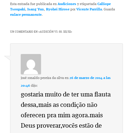
Esta entrada fue publicada en
Audiciones
y etiquetada
Calliope
Tsoupaki
,
Isang Yun
,
Ryohei Hirose
por
Vicente Parrilla
. Guarda
enlace permanente
.
UN COMENTARIO EN «
AUDICIÓN VI: SS. XX/XI
»
josé ronaldo pereira da silva
en
26 de marzo de 2014 a las
20:46
dijo:
gostaria muito de ter uma flauta
dessa,mais as condição não
oferecen pra mim agora.mais
Deus proverar,vocês estão de