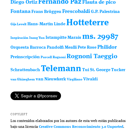
Fernando Paz
Diego Ortiz
Flauta de pico
Fontana
Frescobaldi
Frans Brüggen
G.P. Palestrina
Hotteterre
Hans-Martin Linde
Gijs Levelt
ms. 29987
Istampitte
Marais
Inspiración
Isang Yun
Philidor
Orquesta Barroca
Pandolfi Mealli
Pete Rose
Rognoni Taeggio
Preinscripción
Purcell
Rognoni
Telemann
Schrattenbach
Tui St. George Tucker
van Nieuwkerk
Vivaldi
van Ghizeghem
Virgiliano
COPYLEFT
Los contenidos elaborados por los autores de esta web están publicados
bajo una licencia
Creative Commons Reconocimiento 3.0 Unported
.