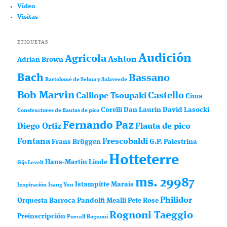
Vídeo
Visitas
ETIQUETAS
Audición
Agricola
Ashton
Adrian Brown
Bach
Bassano
Bartolomé de Selma y Salaverde
Bob Marvin
Castello
Calliope Tsoupaki
Cima
Corelli
Dan Laurin
David Lasocki
Constructores de flautas de pico
Fernando Paz
Diego Ortiz
Flauta de pico
Fontana
Frescobaldi
Frans Brüggen
G.P. Palestrina
Hotteterre
Hans-Martin Linde
Gijs Levelt
ms. 29987
Istampitte
Marais
Inspiración
Isang Yun
Philidor
Orquesta Barroca
Pandolfi Mealli
Pete Rose
Rognoni Taeggio
Preinscripción
Purcell
Rognoni