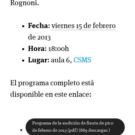
Rognoni.
Fecha
:
viernes 15 de febrero
de 2013
Hora
: 18:00h
Lugar
: aula 6,
CSMS
El programa completo está
disponible en este enlace:
Programa de la audición de flauta de pico
de febrero de 2013 (pdf) (889 descargas )