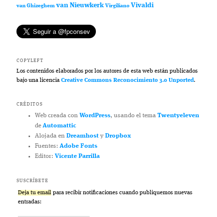
van Nieuwkerk
Vivaldi
van Ghizeghem
Virgiliano
COPYLEFT
Los contenidos elaborados por los autores de esta web están publicados
bajo una licencia
Creative Commons Reconocimiento 3.0 Unported
.
CRÉDITOS
Web creada con
WordPress
, usando el tema
Twentyeleven
de
Automattic
Alojada en
Dreamhost
y
Dropbox
Fuentes:
Adobe Fonts
Editor:
Vicente Parrilla
SUSCRÍBETE
Deja tu email
para recibir notificaciones cuando publiquemos nuevas
entradas: