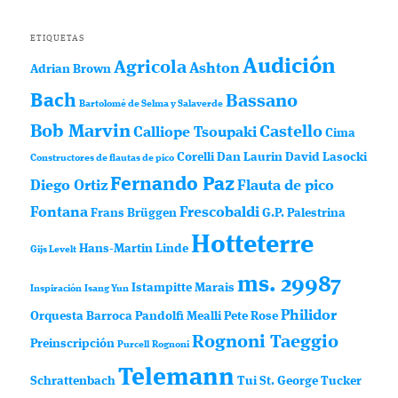
ETIQUETAS
Audición
Agricola
Ashton
Adrian Brown
Bach
Bassano
Bartolomé de Selma y Salaverde
Bob Marvin
Castello
Calliope Tsoupaki
Cima
Corelli
Dan Laurin
David Lasocki
Constructores de flautas de pico
Fernando Paz
Diego Ortiz
Flauta de pico
Fontana
Frescobaldi
Frans Brüggen
G.P. Palestrina
Hotteterre
Hans-Martin Linde
Gijs Levelt
ms. 29987
Istampitte
Marais
Inspiración
Isang Yun
Philidor
Orquesta Barroca
Pandolfi Mealli
Pete Rose
Rognoni Taeggio
Preinscripción
Purcell
Rognoni
Telemann
Schrattenbach
Tui St. George Tucker