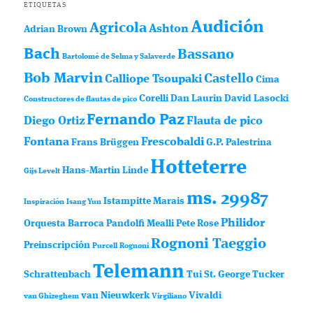
ETIQUETAS
Audición
Agricola
Ashton
Adrian Brown
Bach
Bassano
Bartolomé de Selma y Salaverde
Bob Marvin
Castello
Calliope Tsoupaki
Cima
Corelli
Dan Laurin
David Lasocki
Constructores de flautas de pico
Fernando Paz
Diego Ortiz
Flauta de pico
Fontana
Frescobaldi
Frans Brüggen
G.P. Palestrina
Hotteterre
Hans-Martin Linde
Gijs Levelt
ms. 29987
Istampitte
Marais
Inspiración
Isang Yun
Philidor
Orquesta Barroca
Pandolfi Mealli
Pete Rose
Rognoni Taeggio
Preinscripción
Purcell
Rognoni
Telemann
Schrattenbach
Tui St. George Tucker
van Nieuwkerk
Vivaldi
van Ghizeghem
Virgiliano