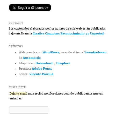
COPYLEFT
Los contenidos elaborados por los autores de esta web están publicados
bajo una licencia
Creative Commons Reconocimiento 3.0 Unported
.
CRÉDITOS
Web creada con
WordPress
, usando el tema
Twentyeleven
de
Automattic
Alojada en
Dreamhost
y
Dropbox
Fuentes:
Adobe Fonts
Editor:
Vicente Parrilla
SUSCRÍBETE
Deja tu email
para recibir notificaciones cuando publiquemos nuevas
entradas: