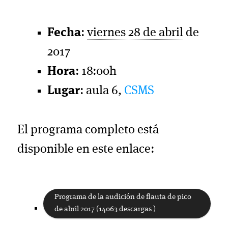
Fecha
:
viernes 28 de abril
de
2017
Hora
: 18:00h
Lugar
: aula 6,
CSMS
El programa completo está
disponible en este enlace:
Programa de la audición de flauta de pico
de abril 2017 (14063 descargas )