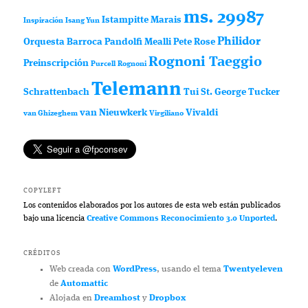
ms. 29987
Istampitte
Marais
Inspiración
Isang Yun
Philidor
Orquesta Barroca
Pandolfi Mealli
Pete Rose
Rognoni Taeggio
Preinscripción
Purcell
Rognoni
Telemann
Schrattenbach
Tui St. George Tucker
van Nieuwkerk
Vivaldi
van Ghizeghem
Virgiliano
COPYLEFT
Los contenidos elaborados por los autores de esta web están publicados
bajo una licencia
Creative Commons Reconocimiento 3.0 Unported
.
CRÉDITOS
Web creada con
WordPress
, usando el tema
Twentyeleven
de
Automattic
Alojada en
Dreamhost
y
Dropbox