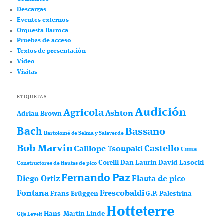
Descargas
Eventos externos
Orquesta Barroca
Pruebas de acceso
Textos de presentación
Vídeo
Visitas
ETIQUETAS
Audición
Agricola
Ashton
Adrian Brown
Bach
Bassano
Bartolomé de Selma y Salaverde
Bob Marvin
Castello
Calliope Tsoupaki
Cima
Corelli
Dan Laurin
David Lasocki
Constructores de flautas de pico
Fernando Paz
Diego Ortiz
Flauta de pico
Fontana
Frescobaldi
Frans Brüggen
G.P. Palestrina
Hotteterre
Hans-Martin Linde
Gijs Levelt