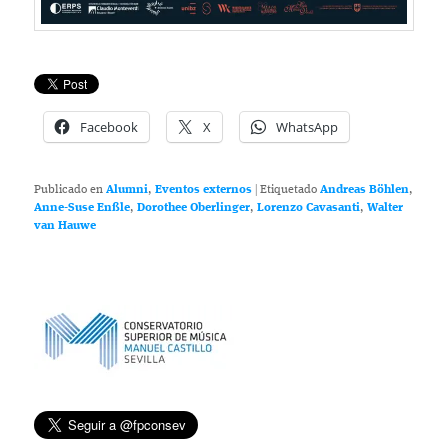
Facebook
X
WhatsApp
Publicado en
Alumni
,
Eventos externos
|
Etiquetado
Andreas Böhlen
,
Anne-Suse Enßle
,
Dorothee Oberlinger
,
Lorenzo Cavasanti
,
Walter
van Hauwe