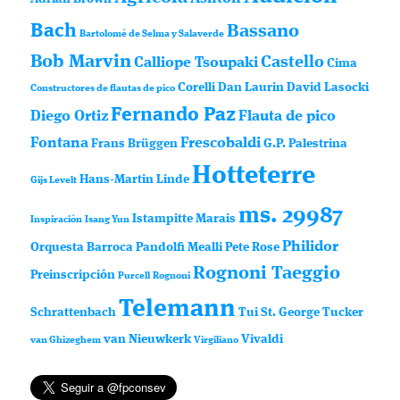
Bach
Bassano
Bartolomé de Selma y Salaverde
Bob Marvin
Castello
Calliope Tsoupaki
Cima
Corelli
Dan Laurin
David Lasocki
Constructores de flautas de pico
Fernando Paz
Diego Ortiz
Flauta de pico
Fontana
Frescobaldi
Frans Brüggen
G.P. Palestrina
Hotteterre
Hans-Martin Linde
Gijs Levelt
ms. 29987
Istampitte
Marais
Inspiración
Isang Yun
Philidor
Orquesta Barroca
Pandolfi Mealli
Pete Rose
Rognoni Taeggio
Preinscripción
Purcell
Rognoni
Telemann
Schrattenbach
Tui St. George Tucker
van Nieuwkerk
Vivaldi
van Ghizeghem
Virgiliano