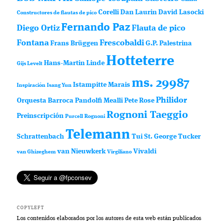
Corelli
Dan Laurin
David Lasocki
Constructores de flautas de pico
Fernando Paz
Diego Ortiz
Flauta de pico
Fontana
Frescobaldi
Frans Brüggen
G.P. Palestrina
Hotteterre
Hans-Martin Linde
Gijs Levelt
ms. 29987
Istampitte
Marais
Inspiración
Isang Yun
Philidor
Orquesta Barroca
Pandolfi Mealli
Pete Rose
Rognoni Taeggio
Preinscripción
Purcell
Rognoni
Telemann
Schrattenbach
Tui St. George Tucker
van Nieuwkerk
Vivaldi
van Ghizeghem
Virgiliano
COPYLEFT
Los contenidos elaborados por los autores de esta web están publicados