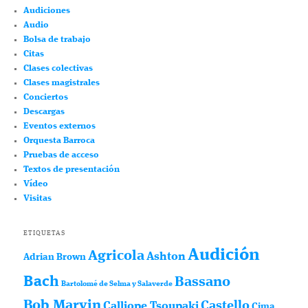
Audiciones
Audio
Bolsa de trabajo
Citas
Clases colectivas
Clases magistrales
Conciertos
Descargas
Eventos externos
Orquesta Barroca
Pruebas de acceso
Textos de presentación
Vídeo
Visitas
ETIQUETAS
Audición
Agricola
Ashton
Adrian Brown
Bach
Bassano
Bartolomé de Selma y Salaverde
Bob Marvin
Castello
Calliope Tsoupaki
Cima