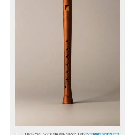
Flauta Van Eyck según Bob Marvin. Foto:
beautifulrecorders.com