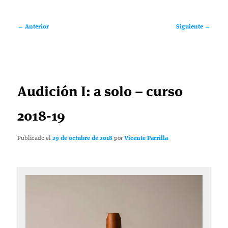
Navegación
←
Anterior
Siguiente
→
de
entradas
Audición I: a solo – curso
2018-19
Publicado el
29 de octubre de 2018
por
Vicente Parrilla