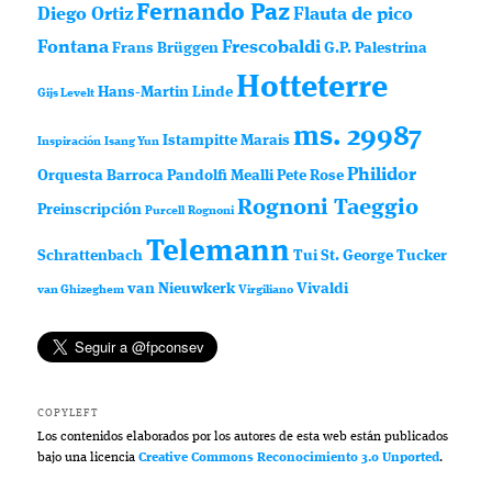
Fernando Paz
Diego Ortiz
Flauta de pico
Fontana
Frescobaldi
Frans Brüggen
G.P. Palestrina
Hotteterre
Hans-Martin Linde
Gijs Levelt
ms. 29987
Istampitte
Marais
Inspiración
Isang Yun
Philidor
Orquesta Barroca
Pandolfi Mealli
Pete Rose
Rognoni Taeggio
Preinscripción
Purcell
Rognoni
Telemann
Schrattenbach
Tui St. George Tucker
van Nieuwkerk
Vivaldi
van Ghizeghem
Virgiliano
COPYLEFT
Los contenidos elaborados por los autores de esta web están publicados
bajo una licencia
Creative Commons Reconocimiento 3.0 Unported
.