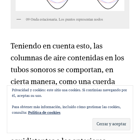
09 Onda estacionaria. Los puntos representan nodos
Teniendo en cuenta esto, las
columnas de aire contenidas en los
tubos sonoros se comportan, en
cierta manera, como una cuerda
Privacidad y cookies: este sitio usa cookies. Si continúas navegando por
vibrante y, como tal, poseen
nodos
él, aceptas su uso.
(puntos donde la vibración es nula y
Para obtener más información, incluido cómo gestionar las cookies,
consulta:
Política de cookies
la presión máxima, ya que aquí
interfieren las ondas) y
vientres
,