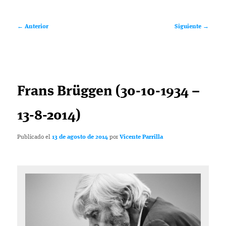
Navegación
←
Anterior
Siguiente
→
de
entradas
Frans Brüggen (30-10-1934 –
13-8-2014)
Publicado el
13 de agosto de 2014
por
Vicente Parrilla