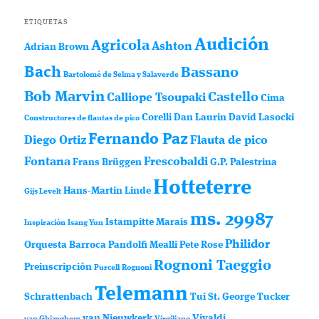
ETIQUETAS
Audición
Agricola
Ashton
Adrian Brown
Bach
Bassano
Bartolomé de Selma y Salaverde
Bob Marvin
Castello
Calliope Tsoupaki
Cima
Corelli
Dan Laurin
David Lasocki
Constructores de flautas de pico
Fernando Paz
Diego Ortiz
Flauta de pico
Fontana
Frescobaldi
Frans Brüggen
G.P. Palestrina
Hotteterre
Hans-Martin Linde
Gijs Levelt
ms. 29987
Istampitte
Marais
Inspiración
Isang Yun
Philidor
Orquesta Barroca
Pandolfi Mealli
Pete Rose
Rognoni Taeggio
Preinscripción
Purcell
Rognoni
Telemann
Schrattenbach
Tui St. George Tucker
van Nieuwkerk
Vivaldi