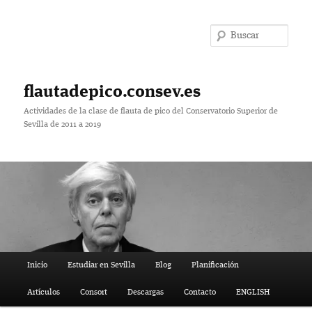
Ir
al
Bus
contenido
principal
flautadepico.consev.es
Actividades de la clase de flauta de pico del Conservatorio Superior de
Sevilla de 2011 a 2019
Menú
Inicio
Estudiar en Sevilla
Blog
Planificación
principal
Artículos
Consort
Descargas
Contacto
ENGLISH