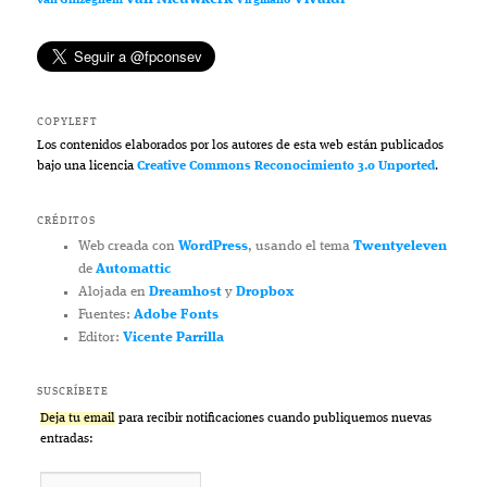
van Ghizeghem
Virgiliano
COPYLEFT
Los contenidos elaborados por los autores de esta web están publicados
bajo una licencia
Creative Commons Reconocimiento 3.0 Unported
.
CRÉDITOS
Web creada con
WordPress
, usando el tema
Twentyeleven
de
Automattic
Alojada en
Dreamhost
y
Dropbox
Fuentes:
Adobe Fonts
Editor:
Vicente Parrilla
SUSCRÍBETE
Deja tu email
para recibir notificaciones cuando publiquemos nuevas
entradas: