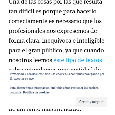
Una de las cosas por las que resulta
tan difícil es porque para hacerlo
correctamente es necesario que los
profesionales nos expresemos de
forma clara, inequívoca e inteligible
para el gran público, ya que cuando
nosotros leemos
este tipo de textos
sobreentendemos una cantidad de
Privacidad y cookies: este sitio usa cookies. Si continúas navegando por
información enorme, que es
él, aceptas su uso.
Para obtener más información, incluido cómo gestionar las cookies,
justamente la misma que a veces
consulta:
Política de cookies
ignora el público no especializado,
de ahí tanto malentendido.