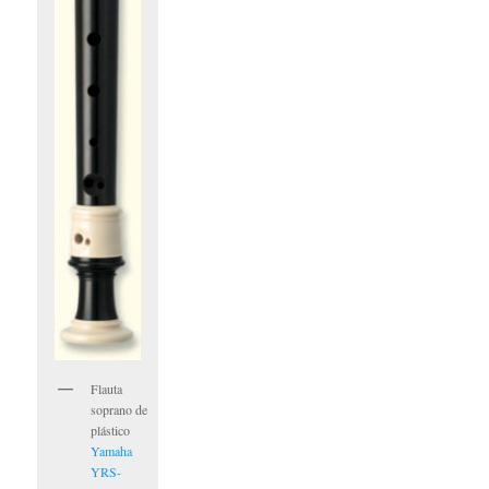
Flauta
soprano de
plástico
Yamaha
YRS-