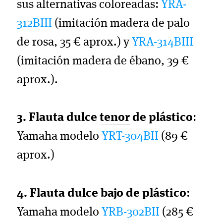
sus alternativas coloreadas:
YRA-
312BIII
(imitación madera de palo
de rosa, 35 € aprox.) y
YRA-314BIII
(imitación madera de ébano, 39 €
aprox.).
3. Flauta dulce
tenor
de plástico
:
Yamaha modelo
YRT-304BII
(89 €
aprox.)
4. Flauta dulce
bajo
de plástico
:
Yamaha modelo
YRB-302BII
(285 €