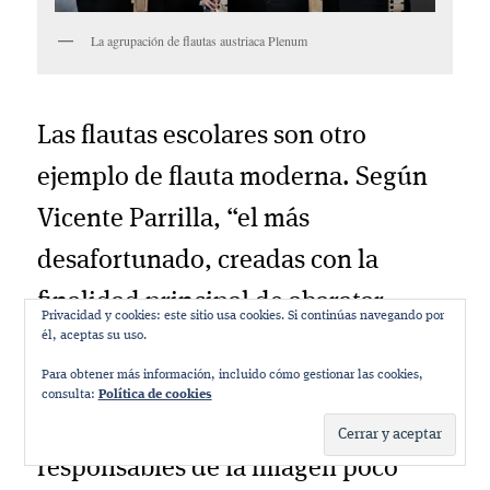
La agrupación de flautas austriaca Plenum
Las flautas escolares son otro
ejemplo de flauta moderna. Según
Vicente Parrilla, “el más
desafortunado, creadas con la
finalidad principal de abaratar
Privacidad y cookies: este sitio usa cookies. Si continúas navegando por
él, aceptas su uso.
costes para venderlas en masa. Se
Para obtener más información, incluido cómo gestionar las cookies,
han extendido por el planeta cual
consulta:
Política de cookies
virus maligno, siendo en gran parte
responsables de la imagen poco