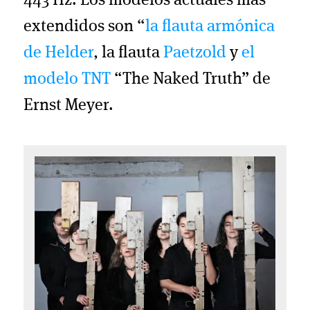
443 Hz. Los modelos actuales más
extendidos son “
la flauta armónica
de Helder
, la flauta
Paetzold
y
el
modelo TNT
“The Naked Truth” de
Ernst Meyer.