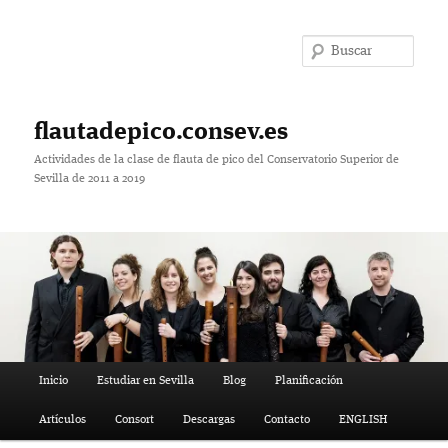
Ir
Ir
al
al
Bus
contenido
contenido
principal
secundario
flautadepico.consev.es
Actividades de la clase de flauta de pico del Conservatorio Superior de
Sevilla de 2011 a 2019
Menú
Inicio
Estudiar en Sevilla
Blog
Planificación
principal
Artículos
Consort
Descargas
Contacto
ENGLISH