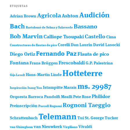
ETIQUETAS
Audición
Agricola
Ashton
Adrian Brown
Bach
Bassano
Bartolomé de Selma y Salaverde
Bob Marvin
Castello
Calliope Tsoupaki
Cima
Corelli
Dan Laurin
David Lasocki
Constructores de flautas de pico
Fernando Paz
Diego Ortiz
Flauta de pico
Fontana
Frescobaldi
Frans Brüggen
G.P. Palestrina
Hotteterre
Hans-Martin Linde
Gijs Levelt
ms. 29987
Istampitte
Marais
Inspiración
Isang Yun
Philidor
Orquesta Barroca
Pandolfi Mealli
Pete Rose
Rognoni Taeggio
Preinscripción
Purcell
Rognoni
Telemann
Schrattenbach
Tui St. George Tucker
van Nieuwkerk
Vivaldi
van Ghizeghem
Virgiliano