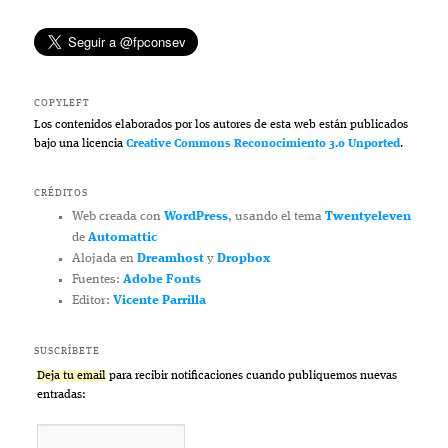
COPYLEFT
Los contenidos elaborados por los autores de esta web están publicados
bajo una licencia
Creative Commons Reconocimiento 3.0 Unported
.
CRÉDITOS
Web creada con
WordPress
, usando el tema
Twentyeleven
de
Automattic
Alojada en
Dreamhost
y
Dropbox
Fuentes:
Adobe Fonts
Editor:
Vicente Parrilla
SUSCRÍBETE
Deja tu email
para recibir notificaciones cuando publiquemos nuevas
entradas: