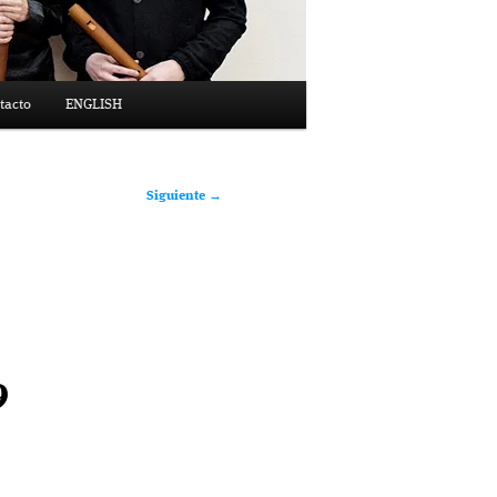
tacto
ENGLISH
Siguiente
→
9