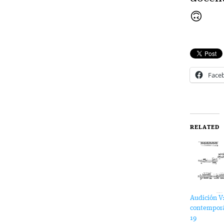
🙃
Face
RELATED
Audición V
contemporá
19