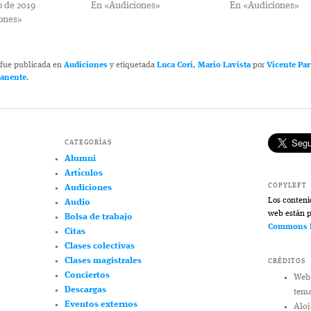
o de 2019
En «Audiciones»
En «Audiciones»
ones»
 fue publicada en
Audiciones
y etiquetada
Luca Cori
,
Mario Lavista
por
Vicente Par
manente
.
CATEGORÍAS
Alumni
Artículos
COPYLEFT
Audiciones
Los conteni
Audio
web están p
Bolsa de trabajo
Commons R
Citas
Clases colectivas
Clases magistrales
CRÉDITOS
Conciertos
Web
Descargas
tem
Eventos externos
Alo