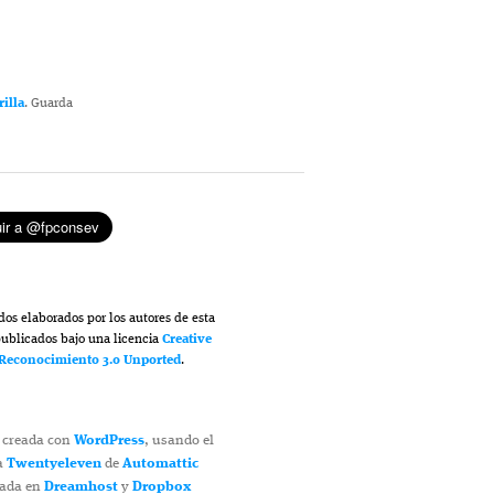
rilla
. Guarda
dos elaborados por los autores de esta
ublicados bajo una licencia
Creative
econocimiento 3.0 Unported
.
 creada con
WordPress
, usando el
a
Twentyeleven
de
Automattic
jada en
Dreamhost
y
Dropbox