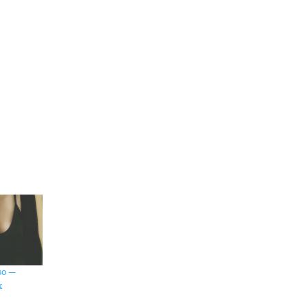
so —
x