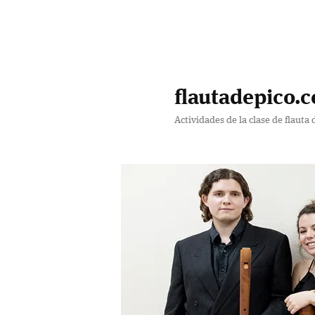
Ir
al
contenido
flautadepico.c
principal
Actividades de la clase de flauta 