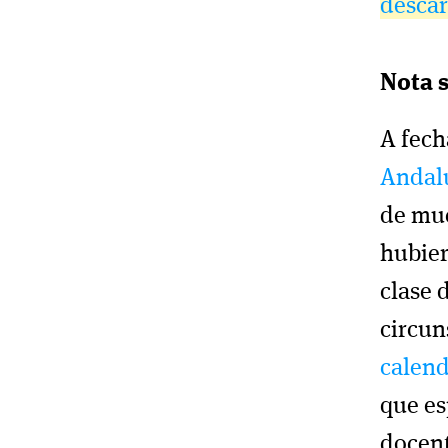
desca
Nota s
A fech
Andal
de muc
hubier
clase 
circun
calend
que es
docent