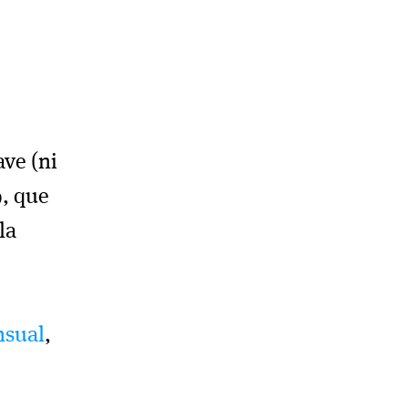
ve (ni
9, que
la
nsual
,